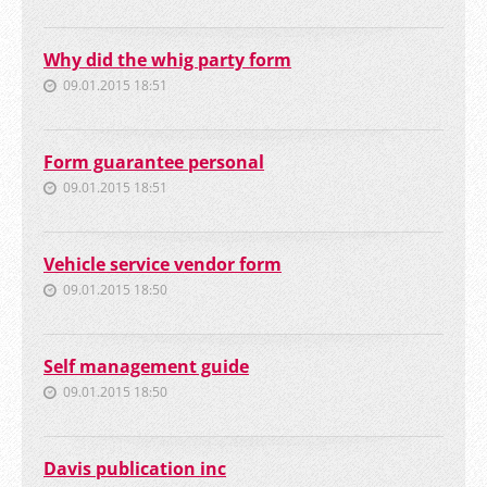
Why did the whig party form
09.01.2015 18:51
Form guarantee personal
09.01.2015 18:51
Vehicle service vendor form
09.01.2015 18:50
Self management guide
09.01.2015 18:50
Davis publication inc