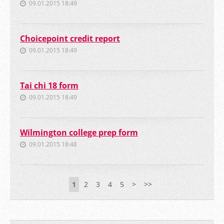
09.01.2015 18:49
Choicepoint credit report
09.01.2015 18:49
Tai chi 18 form
09.01.2015 18:49
Wilmington college prep form
09.01.2015 18:48
1
2
3
4
5
>
>>