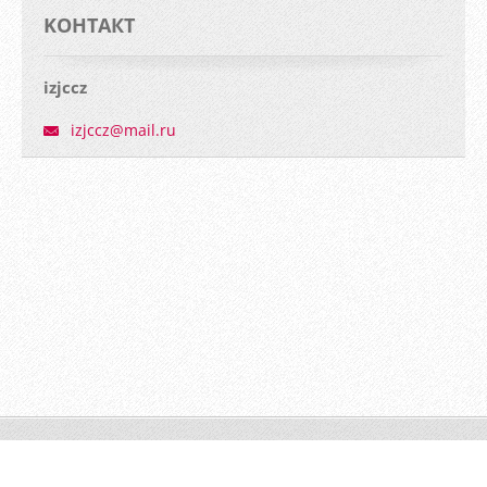
KOНТАКТ
izjccz
izjccz@m
ail.ru
© 2015 Все права защищены.