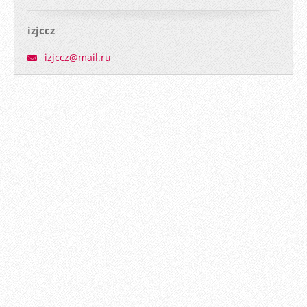
izjccz
izjccz@m
ail.ru